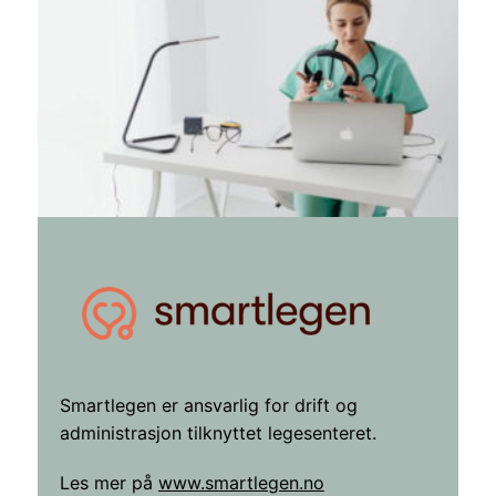
Smartlegen er ansvarlig for drift og
administrasjon tilknyttet legesenteret.
Les mer på
www.smartlegen.no